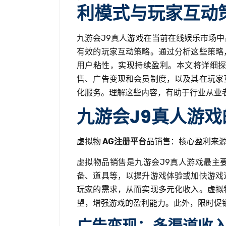
利模式与玩家互动
九游会J9真人游戏在当前在线娱乐市场
有效的玩家互动策略。通过分析这些策略
用户粘性，实现持续盈利。本文将详细探
售、广告变现和会员制度，以及其在玩家
化服务。理解这些内容，有助于行业从业
九游会J9真人游
虚拟物
AG注册平台
品销售：核心盈利来
虚拟物品销售是九游会J9真人游戏最主
备、道具等，以提升游戏体验或加快游戏
玩家的需求，从而实现多元化收入。虚拟
望，增强游戏的盈利能力。此外，限时促