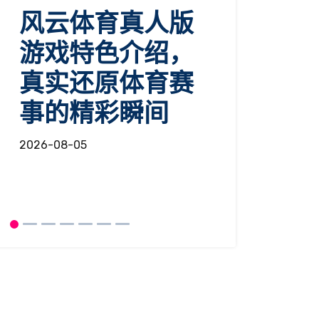
风云体育真人版
遇到登
游戏特色介绍，
问题如
真实还原体育赛
系pa
事的精彩瞬间
网客服
2026-08-05
2026-08-04