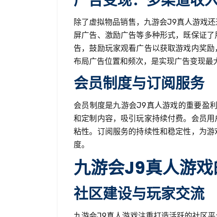
广告变现：多渠道收
西班牙对佛得角
荷兰与瑞
除了虚拟物品销售，九游会J9真人游戏
比赛直播在线观
界杯中的
屏广告、激励广告等多种形式，既保证了
告，鼓励玩家观看广告以获取游戏内奖励
看平台推荐及赛
点及比赛
布局广告位置和频次，是实现广告变现最
事直播时间安排
度解析
会员制度与订阅服务
26-08-02
2026-08-01
会员制度是九游会J9真人游戏的重要盈利
和定制内容，吸引玩家持续付费。会员用
粘性。订阅服务的持续性和稳定性，为游
度。
九游会J9真人游
社区建设与玩家交流
九游会J9真人游戏注重打造活跃的社区