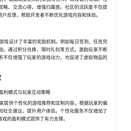
攻略、交流心得，增强归属感。社区的活跃度不仅提
用户反馈，帮助开发者不断优化游戏内容和体验。
人游戏设计了丰富的奖励机制。例如每日签到、任务完
励。通过积分兑换、限时礼包等方式，激励玩家不断
系不仅增强了玩家的游戏动力，也促进了虚拟物品的
容
玩家提供个性化的游戏推荐和定制内容。根据玩家的偏
和社交建议，提升用户体验。个性化服务不仅增加了
游戏的盈利模式提供了有力支撑。