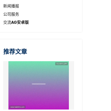
新闻播报
公司服务
交流
AG安卓版
推荐文章