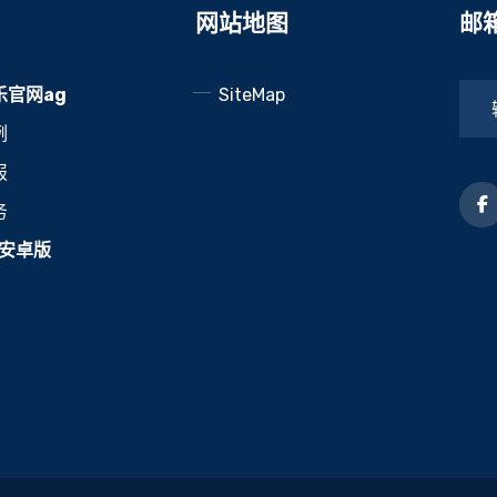
网站地图
邮
乐官网ag
SiteMap
例
报
务
G安卓版