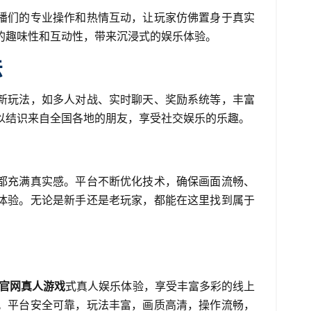
播们的专业操作和热情互动，让玩家仿佛置身于真实
的趣味性和互动性，带来沉浸式的娱乐体验。
法
新玩法，如多人对战、实时聊天、奖励系统等，丰富
以结识来自全国各地的朋友，享受社交娱乐的乐趣。
都充满真实感。平台不断优化技术，确保画面流畅、
体验。无论是新手还是老玩家，都能在这里找到属于
G官网真人游戏
式真人娱乐体验，享受丰富多彩的线上
。平台安全可靠，玩法丰富，画质高清，操作流畅，