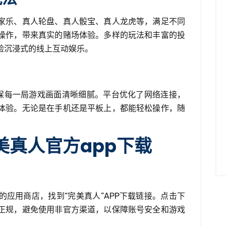
典在世
突尼斯荷兰在世
家乐、真人轮盘、真人骰宝、真人龙虎等，满足不同
关键看
界杯小组赛中的
操作，带来真实的赌场体验。多样的玩法和丰富的投
验沉浸式的线上互动娱乐。
策略深
积分排名及晋级
概率全面解析
确保每一局游戏画面清晰细腻。平台优化了网络连接，
2026-07-31
体验。无论是在手机还是平板上，都能轻松操作，随
美真人官方app下载
应用商店，找到“完美真人”APP下载链接。点击下
正规，避免使用非官方渠道，以保障账号安全和游戏