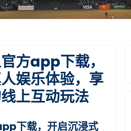
官方app下载，
真人娱乐体验，享
的线上互动玩法
app下载，开启沉浸式