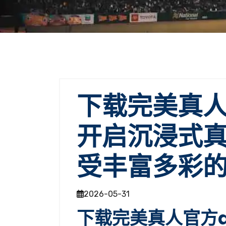
下载完美真人
开启沉浸式
受丰富多彩
2026-05-31
下载完美真人官方