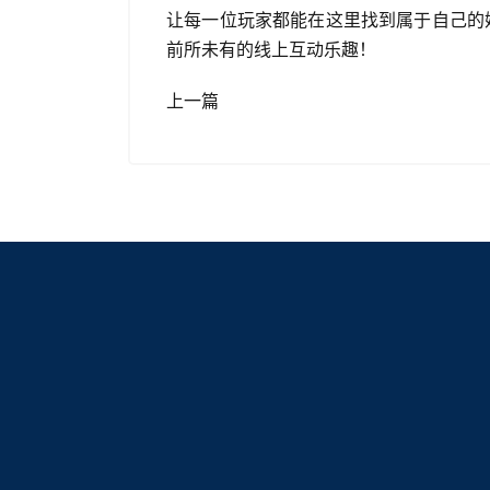
让每一位玩家都能在这里找到属于自己的
前所未有的线上互动乐趣！
上一篇