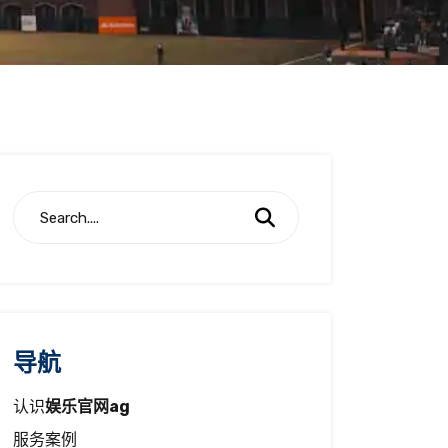
导航
认识
娱乐官网ag
服务案例