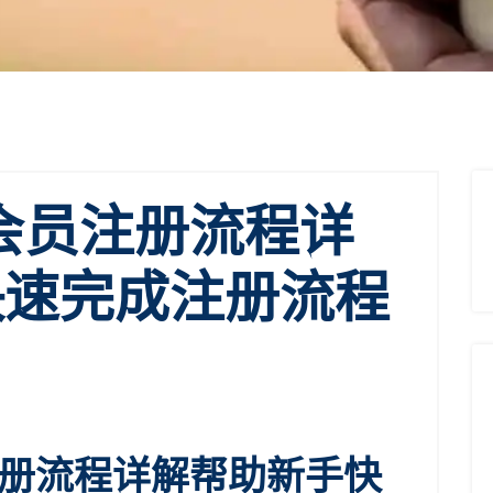
会员注册流程详
快速完成注册流程
注册流程详解帮助新手快