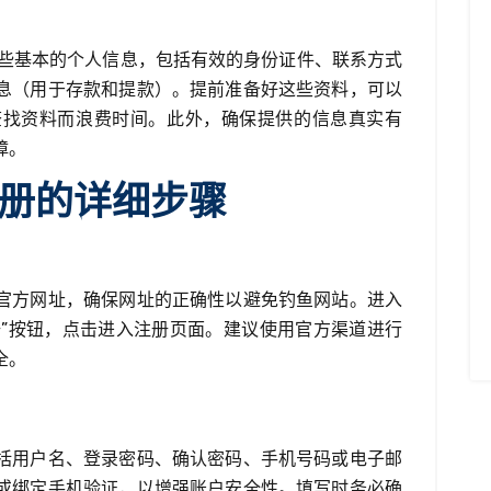
典在世
突尼斯荷兰在世
一些基本的个人信息，包括有效的身份证件、联系方式
关键看
界杯小组赛中的
息（用于存款和提款）。提前准备好这些资料，可以
策略深
积分排名及晋级
查找资料而浪费时间。此外，确保提供的信息真实有
障。
概率全面解析
注册的详细步骤
2026-07-31
官方网址，确保网址的正确性以避免钓鱼网站。进入
册”按钮，点击进入注册页面。建议使用官方渠道进行
全。
括用户名、登录密码、确认密码、手机号码或电子邮
或绑定手机验证，以增强账户安全性。填写时务必确