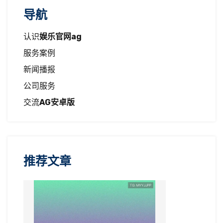
导航
认识
娱乐官网ag
服务案例
新闻播报
公司服务
交流
AG安卓版
推荐文章