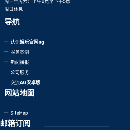
周一至周六：上午8点至下午5点
周日休息
导航
认识
娱乐官网ag
服务案例
新闻播报
公司服务
交流
AG安卓版
网站地图
SiteMap
邮箱订阅