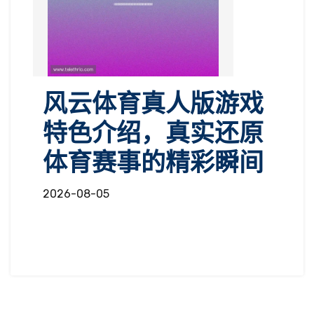
风云体育真人版游戏
特色介绍，真实还原
体育赛事的精彩瞬间
2026-08-05