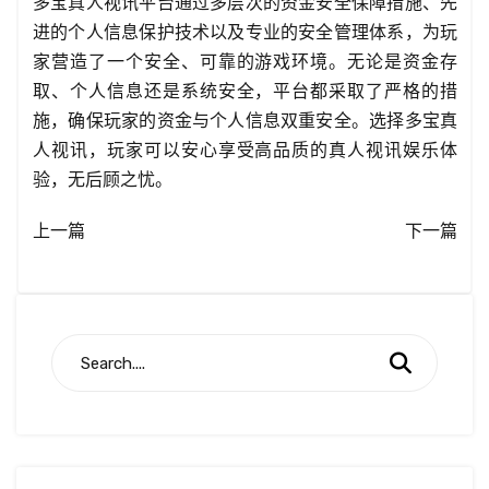
多宝真人视讯平台通过多层次的资金安全保障措施、先
进的个人信息保护技术以及专业的安全管理体系，为玩
家营造了一个安全、可靠的游戏环境。无论是资金存
取、个人信息还是系统安全，平台都采取了严格的措
施，确保玩家的资金与个人信息双重安全。选择多宝真
人视讯，玩家可以安心享受高品质的真人视讯娱乐体
验，无后顾之忧。
上一篇
下一篇